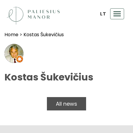
LT
Toggl
navig
Home
>
Kostas Šukevičius
Kostas Šukevičius
All news