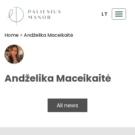
LT
Toggl
navig
Home
>
Andželika Maceikaitė
Andželika Maceikaitė
All news